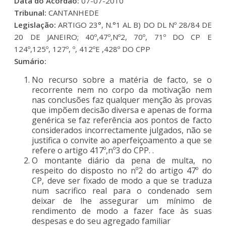
Data do Acordão:
07-07-2010
Tribunal:
CANTANHEDE
Legislação:
ARTIGO 23°, N.°1 AL B) DO DL Nº 28/84 DE
20 DE JANEIRO; 40º,47º,Nº2, 70º, 71º DO CP E
124º,125º, 127º, º, 412ºE ,428º DO CPP
Sumário:
No recurso sobre a matéria de facto, se o
recorrente nem no corpo da motivação nem
nas conclusões faz qualquer menção às provas
que impõem decisão diversa e apenas de forma
genérica se faz referência aos pontos de facto
considerados incorrectamente julgados, não se
justifica o convite ao aperfeiçoamento a que se
refere o artigo 417º,nº3 do CPP. .
O montante diário da pena de multa, no
respeito do disposto no nº2 do artigo 47º do
CP, deve ser fixado de modo a que se traduza
num sacrifico real para o condenado sem
deixar de lhe assegurar um mínimo de
rendimento de modo a fazer face às suas
despesas e do seu agregado familiar