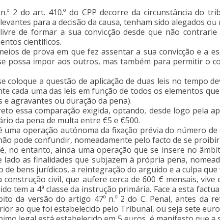
do n.º 2 do art. 410.º do CPP decorre da circunstância do
levantes para a decisão da causa, tenham sido alegados ou 
 livre de formar a sua convicção desde que não contrarie
ntos científicos.
meios de prova em que fez assentar a sua convicção e a esc
 se possa impor aos outros, mas também para permitir o co
se coloque a questão de aplicação de duas leis no tempo d
nte cada uma das leis em função de todos os elementos que
es e agravantes ou duração da pena).
eto essa comparação exigida, optando, desde logo pela apl
ário da pena de multa entre €5 e €500.
 é uma operação autónoma da fixação prévia do número de d
não pode confundir, nomeadamente pelo facto de se proibir 
 é, no entanto, ainda uma operação que se insere no âmbit
 lado as finalidades que subjazem à própria pena, nomead
o de bens jurídicos, a reintegração do arguido e a culpa qu
 construção civil, que aufere cerca de 600 € mensais, viv
ido tem a 4ª classe da instrução primária. Face a esta factu
ito da versão do artigo 47º n.º 2 do C. Penal, antes da 
ior ao que foi estabelecido pelo Tribunal, ou seja sete euro
imo legal está estabelecido em 5 euros, é manifesto que a 