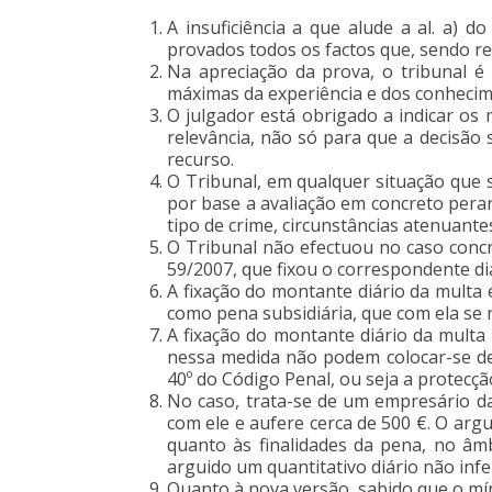
A insuficiência a que alude a al. a) 
provados todos os factos que, sendo re
Na apreciação da prova, o tribunal é
máximas da experiência e dos conhecime
O julgador está obrigado a indicar os 
relevância, não só para que a decisão
recurso.
O Tribunal, em qualquer situação que 
por base a avaliação em concreto pera
tipo de crime, circunstâncias atenuant
O Tribunal não efectuou no caso concr
59/2007, que fixou o correspondente di
A fixação do montante diário da multa
como pena subsidiária, que com ela se 
A fixação do montante diário da multa
nessa medida não podem colocar-se de
40º do Código Penal, ou seja a protecçã
No caso, trata-se de um empresário da
com ele e aufere cerca de 500 €. O argu
quanto às finalidades da pena, no âmb
arguido um quantitativo diário não infer
Quanto à nova versão, sabido que o mín