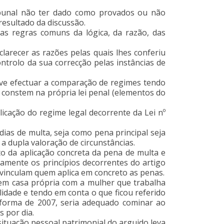
 tribunal não ter dado como provados ou não
resultado da discussão.
 as regras comuns da lógica, da razão, das
larecer as razões pelas quais lhes conferiu
ntrolo da sua correcção pelas instâncias de
eve efectuar a comparação de regimes tendo
 constem na própria lei penal (elementos do
icação do regime legal decorrente da Lei nº
ias de multa, seja como pena principal seja
a dupla valoração de circunstâncias.
o da aplicação concreta da pena de multa e
amente os princípios decorrentes do artigo
e vinculam quem aplica em concreto as penas.
e em casa própria com a mulher que trabalha
alidade e tendo em conta o que ficou referido
reforma de 2007, seria adequado cominar ao
s por dia.
situação pessoal patrimonial do arguido leva