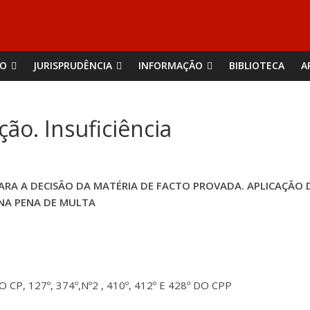
ÃO
JURISPRUDÊNCIA
INFORMAÇÃO
BIBLIOTECA
A
o. Insuficiência
ARA A DECISÃO DA MATÉRIA DE FACTO PROVADA. APLICAÇÃO 
 NA PENA DE MULTA
O CP, 127º, 374º,Nº2 , 410º, 412º E 428º DO CPP