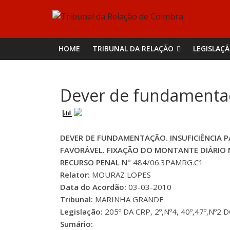
Skip
Tribunal
to
content
da
HOME
TRIBUNAL DA RELAÇÃO
LEGISLAÇ
Relação
Dever de fundamentaçã
de
Coimbra
DEVER DE FUNDAMENTAÇÃO. INSUFICIÊNCIA P
FAVORÁVEL. FIXAÇÃO DO MONTANTE DIÁRIO
RECURSO PENAL Nº
484/06.3PAMRG.C1
Relator:
MOURAZ LOPES
Data do Acordão:
03-03-2010
Tribunal:
MARINHA GRANDE
Legislação:
205º DA CRP, 2º,Nº4, 40º,47º,Nº2 D
Sumário: