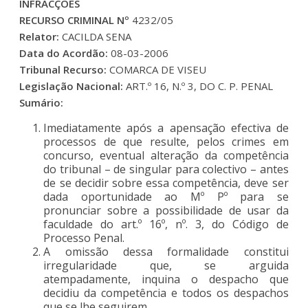
INFRACÇÕES
RECURSO CRIMINAL Nº
4232/05
Relator:
CACILDA SENA
Data do Acordão:
08-03-2006
Tribunal Recurso:
COMARCA DE VISEU
Legislação Nacional:
ART.º 16, N.º 3, DO C. P. PENAL
Sumário:
Imediatamente após a apensação efectiva de
processos de que resulte, pelos crimes em
concurso, eventual alteração da competência
do tribunal – de singular para colectivo – antes
de se decidir sobre essa competência, deve ser
dada oportunidade ao Mº Pº para se
pronunciar sobre a possibilidade de usar da
faculdade do art.º 16º, nº. 3, do Código de
Processo Penal.
A omissão dessa formalidade constitui
irregularidade que, se arguida
atempadamente, inquina o despacho que
decidiu da competência e todos os despachos
que se lhe seguirem.