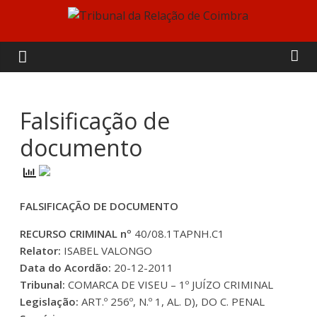
Skip
to
Tribunal
content
da
Relação
Falsificação de
documento
de
Coimbra
FALSIFICAÇÃO DE DOCUMENTO
RECURSO CRIMINAL nº
40/08.1TAPNH.C1
Relator:
ISABEL VALONGO
Data do Acordão:
20-12-2011
Tribunal:
COMARCA DE VISEU – 1º JUÍZO CRIMINAL
Legislação:
ART.º 256º, N.º 1, AL. D), DO C. PENAL