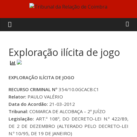
Skip
to
Tribunal
content
da
Relação
Exploração ilícita de jogo
de
EXPLORAÇÃO ILÍCITA DE JOGO
Coimbra
RECURSO CRIMINAL Nº
354/10.0GCACB.C1
Relator:
PAULO VALÉRIO
Data do Acordão:
21-03-2012
Tribunal:
COMARCA DE ALCOBAÇA – 2º JUÍZO
Legislação:
ART.º 108º, DO DECRETO-LEI N.º 422/89,
DE 2 DE DEZEMBRO (ALTERADO PELO DECRETO-LEI
N.º 10/95, DE 19 DE JANEIRO)