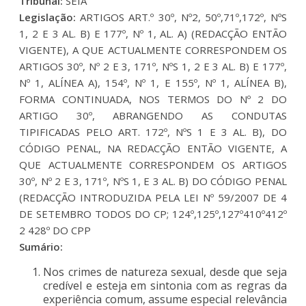
Tribunal:
SEIA
Legislação:
ARTIGOS ART.º 30º, Nº2, 50º,71º,172º, NºS
1, 2 E 3 AL. B) E 177º, Nº 1, AL. A) (REDACÇÃO ENTÃO
VIGENTE), A QUE ACTUALMENTE CORRESPONDEM OS
ARTIGOS 30º, Nº 2 E 3, 171º, NºS 1, 2 E 3 AL. B) E 177º,
Nº 1, ALÍNEA A), 154º, Nº 1, E 155º, Nº 1, ALÍNEA B),
FORMA CONTINUADA, NOS TERMOS DO Nº 2 DO
ARTIGO 30º, ABRANGENDO AS CONDUTAS
TIPIFICADAS PELO ART. 172º, NºS 1 E 3 AL. B), DO
CÓDIGO PENAL, NA REDACÇÃO ENTÃO VIGENTE, A
QUE ACTUALMENTE CORRESPONDEM OS ARTIGOS
30º, Nº 2 E 3, 171º, NºS 1, E 3 AL. B) DO CÓDIGO PENAL
(REDACÇÃO INTRODUZIDA PELA LEI Nº 59/2007 DE 4
DE SETEMBRO TODOS DO CP; 124º,125º,127º410º412º
2 428º DO CPP
Sumário:
Nos crimes de natureza sexual, desde que seja
credível e esteja em sintonia com as regras da
experiência comum, assume especial relevância