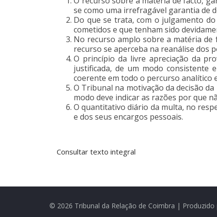
O recurso sobre a matéria de facto, ga
se como uma irrefragável garantia de 
Do que se trata, com o julgamento do 
cometidos e que tenham sido devidamen
No recurso amplo sobre a matéria de f
recurso se aperceba na reanálise dos p
O princípio da livre apreciação da 
justificada, de um modo consistente 
coerente em todo o percurso analítico 
O Tribunal na motivação da decisão da 
modo deve indicar as razões por que n
O quantitativo diário da multa, no resp
e dos seus encargos pessoais.
Consultar texto integral
© 2026 Tribunal da Relação de Coimbra | Produzido 