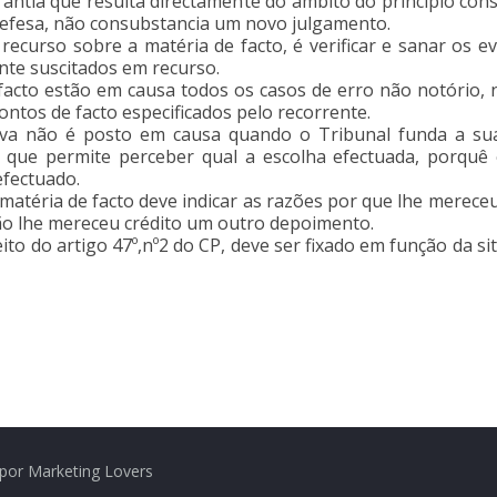
rantia que resulta directamente do âmbito do princípio cons
defesa, não consubstancia um novo julgamento.
recurso sobre a matéria de facto, é verificar e sanar os e
te suscitados em recurso.
acto estão em causa todos os casos de erro não notório, n
ontos de facto especificados pelo recorrente.
prova não é posto em causa quando o Tribunal funda a s
e que permite perceber qual a escolha efectuada, porquê
efectuado.
matéria de facto deve indicar as razões por que lhe merece
ão lhe mereceu crédito um outro depoimento.
eito do artigo 47º,nº2 do CP, deve ser fixado em função da 
por Marketing Lovers