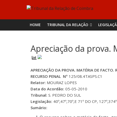
Skip
Tribunal
to
content
da
HOME
TRIBUNAL DA RELAÇÃO
LEGISLAÇ
Relação
Apreciação da prova. 
de
Coimbra
APRECIAÇÃO DA PROVA. MATÉRIA DE FACTO. 
RECURSO PENAL Nº
125/08.4TASPS.C1
Relator:
MOURAZ LOPES
Data do Acordão:
05-05-2010
Tribunal:
S. PEDRO DO SUL
Legislação:
40º,47º,70º,E 71º DO CP, 127º,374
Sumário: