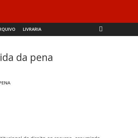
RQUIVO
LIVRARIA
dida da pena
 PENA