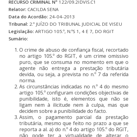
RECURSO CRIMINAL Nº
122/09.2IDVIS.C1
Relator:
CACILDA SENA
Data do Acordão:
24-04-2013
Tribunal:
2.º JUÍZO DO TRIBUNAL JUDICIAL DE VISEU
Legislação:
ARTIGO 105.º, N.ºS 1, 4 E 7, DO RGIT
Sumário:
O crime de abuso de confiança fiscal, recortado
no artigo 105.º do RGIT, é um crime omissivo
puro, que se consuma no momento em que o
agente não entrega a prestação tributária
devida, ou seja, a prevista no n.º 7 da referida
norma.
As circunstâncias indicadas no n.º 4 do mesmo
artigo 105.º configuram condições objectivas de
punibilidade, isto é, elementos que não se
ligam nem à ilicitude nem à culpa, mas que
decidem sobre a punibilidade do facto.
Assim, o pagamento parcial da prestação
tributária, mesmo que feito no prazo a que se
reporta a al. a) do n.º 4 do artigo 105.º do RGIT,
não pode ter a virtualidade de alterar o