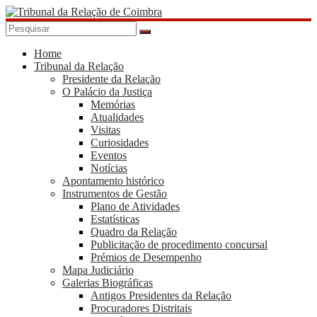
Skip
to
content
Tribunal
da
Home
Tribunal da Relação
Relação
Presidente da Relação
de
O Palácio da Justiça
Coimbra
Memórias
Atualidades
Visitas
Curiosidades
Eventos
Notícias
Apontamento histórico
Instrumentos de Gestão
Plano de Atividades
Estatísticas
Quadro da Relação
Publicitação de procedimento concursal
Prémios de Desempenho
Mapa Judiciário
Galerias Biográficas
Antigos Presidentes da Relação
Procuradores Distritais