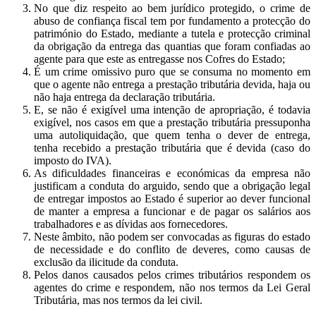
No que diz respeito ao bem jurídico protegido, o crime de
abuso de confiança fiscal tem por fundamento a protecção do
património do Estado, mediante a tutela e protecção criminal
da obrigação da entrega das quantias que foram confiadas ao
agente para que este as entregasse nos Cofres do Estado;
É um crime omissivo puro que se consuma no momento em
que o agente não entrega a prestação tributária devida, haja ou
não haja entrega da declaração tributária.
E, se não é exigível uma intenção de apropriação, é todavia
exigível, nos casos em que a prestação tributária pressuponha
uma autoliquidação, que quem tenha o dever de entrega,
tenha recebido a prestação tributária que é devida (caso do
imposto do IVA).
As dificuldades financeiras e económicas da empresa não
justificam a conduta do arguido, sendo que a obrigação legal
de entregar impostos ao Estado é superior ao dever funcional
de manter a empresa a funcionar e de pagar os salários aos
trabalhadores e as dívidas aos fornecedores.
Neste âmbito, não podem ser convocadas as figuras do estado
de necessidade e do conflito de deveres, como causas de
exclusão da ilicitude da conduta.
Pelos danos causados pelos crimes tributários respondem os
agentes do crime e respondem, não nos termos da Lei Geral
Tributária, mas nos termos da lei civil.