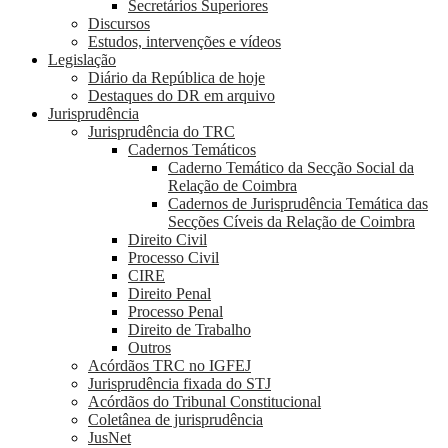
Secretários Superiores
Discursos
Estudos, intervenções e vídeos
Legislação
Diário da República de hoje
Destaques do DR em arquivo
Jurisprudência
Jurisprudência do TRC
Cadernos Temáticos
Caderno Temático da Secção Social da
Relação de Coimbra
Cadernos de Jurisprudência Temática das
Secções Cíveis da Relação de Coimbra
Direito Civil
Processo Civil
CIRE
Direito Penal
Processo Penal
Direito de Trabalho
Outros
Acórdãos TRC no IGFEJ
Jurisprudência fixada do STJ
Acórdãos do Tribunal Constitucional
Coletânea de jurisprudência
JusNet