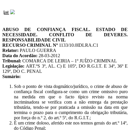
ABUSO DE CONFIANÇA FISCAL. ESTADO DE
NECESSIDADE. CONFLITO DE DEVERES.
RESPONSABILIDADE CIVIL
RECURSO CRIMINAL Nº
1133/10.0IDLRA.C1
Relator:
PAULO GUERRA
Data do Acordão:
28-03-2012
Tribunal:
COMARCA DE LEIRIA – 1º JUÍZO CRIMINAL
Legislação:
ART.ºS 3º, AL. C) E 105º, DO R.G.I.T. E 34º, 36º E
129º, DO C. PENAL
Sumário:
Sob o ponto de vista dogmático/jurídico, o crime de abuso de
confiança fiscal configura-se como um crime omissivo puro
na medida em que o facto típico revisto na norma
incriminadora se verifica com a não entrega da prestação
tributária, tendo-se por praticada a omissão na data em que
termina o prazo para o cumprimento da obrigação tributária,
por força do n.º 2, do art.º 5º, do R.G.I.T.;
É um crime doloso, aferido este nos termos gerais do art.º 14º,
do Código Penal;