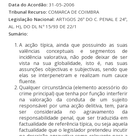
Data do Acordão:
31-05-2006
Tribunal Recurso:
COMARCA DE COIMBRA
Legislação Nacional:
ARTIGOS 26º DO C. PENAL E 24º,
AL. H), DO DL N.º 15/93 DE 22/1
Sumário:
A acção típica, ainda que possuindo as suas
valências conceptuais e segmentos de
incidência valorativa, não pode deixar de ser
vista na sua globalidade, isto é, nas suas
assunções objectivas e subjectivas, sendo que
elas se interpenetram e realizam num cauce
fluente.
Qualquer circunstância (elemento acessório do
crime principal) que tenha por função interferir
na valoração da conduta de um sujeito
responsável por uma acção delitiva, tem, para
ser considerada no agravamento da
responsabilidade penal, que ser traduzida em
factualidade de referência típica, ou seja aquela
factualidade que o legislador pretendeu incutir
na descrição agravativa como relevante para a