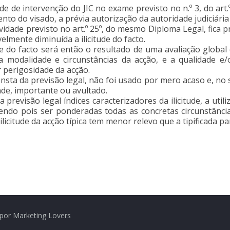
e de intervenção do JIC no exame previsto no n.º 3, do art.º
nto do visado, a prévia autorização da autoridade judiciária 
vidade previsto no art.º 25º, do mesmo Diploma Legal, fica 
velmente diminuída a ilicitude do facto.
ude do facto será então o resultado de uma avaliação global
 a modalidade e circunstâncias da acção, e a qualidade e
perigosidade da acção.
sta da previsão legal, não foi usado por mero acaso e, no s
nde, importante ou avultado.
revisão legal índices caracterizadores da ilicitude, a uti
vendo pois ser ponderadas todas as concretas circunstânci
licitude da acção típica tem menor relevo que a tipificada para
por Marketing Lovers