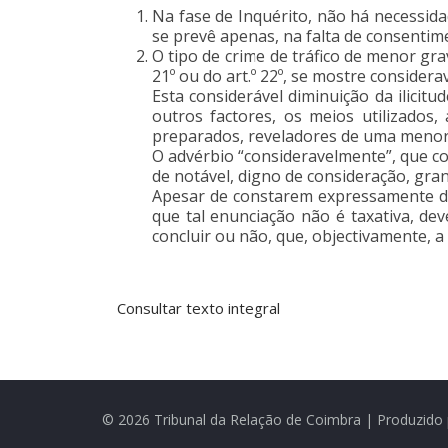
Na fase de Inquérito, não há necessidad
se prevê apenas, na falta de consentime
O tipo de crime de tráfico de menor gra
21º ou do art.º 22º, se mostre considera
Esta considerável diminuição da ilicit
outros factores, os meios utilizados,
preparados, reveladores de uma menor 
O advérbio “consideravelmente”, que con
de notável, digno de consideração, gra
Apesar de constarem expressamente da p
que tal enunciação não é taxativa, de
concluir ou não, que, objectivamente, a i
Consultar texto integral
© 2026 Tribunal da Relação de Coimbra | Produzido 