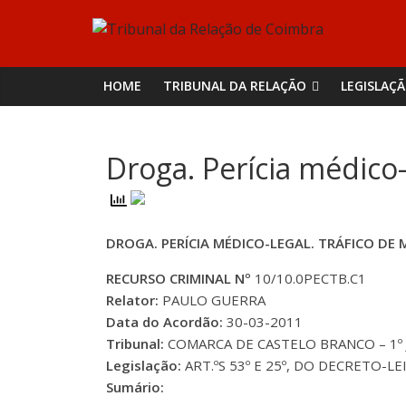
Skip
Tribunal
to
content
da
HOME
TRIBUNAL DA RELAÇÃO
LEGISLAÇ
Relação
Droga. Perícia médico
de
Coimbra
DROGA. PERÍCIA MÉDICO-LEGAL. TRÁFICO D
RECURSO CRIMINAL Nº
10/10.0PECTB.C1
Relator:
PAULO GUERRA
Data do Acordão:
30-03-2011
Tribunal:
COMARCA DE CASTELO BRANCO – 1º
Legislação:
ART.ºS 53º E 25º, DO DECRETO-LEI
Sumário: