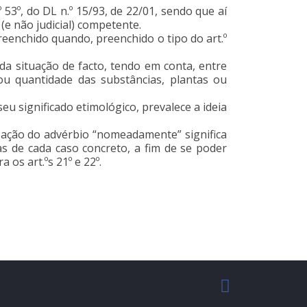
 53º, do DL n.º 15/93, de 22/01, sendo que aí
(e não judicial) competente.
preenchido quando, preenchido o tipo do art.º
 da situação de facto, tendo em conta, entre
/ou quantidade das substâncias, plantas ou
eu significado etimológico, prevalece a ideia
lização do advérbio “nomeadamente” significa
as de cada caso concreto, a fim de se poder
 os art.ºs 21º e 22º.