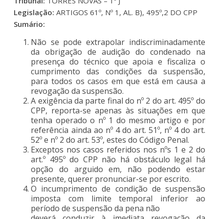
Tribunal:
TORRES NOVAS – 1º J
Legislação:
ARTIGOS 61º, Nº 1, AL. B), 495º,2 DO CPP
Sumário:
Não se pode extrapolar indiscriminadamente
da obrigação de audição do condenado na
presença do técnico que apoia e fiscaliza o
cumprimento das condições da suspensão,
para todos os casos em que está em causa a
revogação da suspensão.
A exigência da parte final do nº 2 do art. 495º do
CPP, reporta-se apenas às situações em que
tenha operado o nº 1 do mesmo artigo e por
referência ainda ao nº 4 do art. 51º, nº 4 do art.
52º e nº 2 do art. 53º, estes do Código Penal.
Exceptos nos casos referidos nos nºs 1 e 2 do
art.º 495º do CPP não há obstáculo legal há
opção do arguido em, não podendo estar
presente, querer pronunciar-se por escrito.
O incumprimento de condição de suspensão
imposta com limite temporal inferior ao
período de suspensão da pena não
deverá conduzir à imediata revogação da