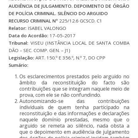
AUDIÊNCIA DE JULGAMENTO. DEPOIMENTO DE ÓRGÃO
DE POLÍCIA CRIMINAL. SILÊNCIO DO ARGUIDO
RECURSO CRIMINAL Nº
225/12.6 GCSCD. C1
Relator:
ISABEL VALONGO
Data do Acordão:
17-05-2017
Tribunal:
VISEU (INSTÂNCIA LOCAL DE SANTA COMBA
DÃO – SEC. COMP. GEN. – J1)
Legislação:
ART. 150.º E 356.º, N.º 7, DO CPP
Sumário:
Os esclarecimentos prestados pelo arguido no
âmbito da reconstituição do facto são
contribuições que se integram naquele meio de
prova, com ele se não confundindo.
Autonomizando-se das contribuições
individuais de quem tenha participado na
reconstituição e das informações e declarações
naquele domínio prestadas, mesmo que o
arguido se remeta ao silêncio, nada obsta a
que o depoimento em audiência de julgamento
dos órgãos de polícia criminal incidam também