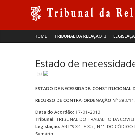
Skip
Tribunal
to
content
da
HOME
TRIBUNAL DA RELAÇÃO
LEGISLAÇ
Relação
de
Estado de necessidade
Coimbra
ESTADO DE NECESSIDADE. CONSTITUCIONALI
RECURSO DE CONTRA-ORDENAÇÃO Nº
282/11
Data do Acordão:
17-01-2013
Tribunal:
TRIBUNAL DO TRABALHO DA COVIL
Legislação:
ARTºS 34º E 35º, Nº 1 DO CÓDIGO
Sumário: