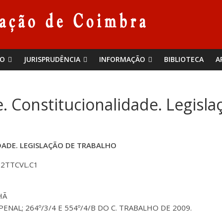
ÃO
JURISPRUDÊNCIA
INFORMAÇÃO
BIBLIOTECA
A
. Constitucionalidade. Legisla
DADE. LEGISLAÇÃO DE TRABALHO
.2TTCVL.C1
HÃ
 PENAL; 264º/3/4 E 554º/4/B DO C. TRABALHO DE 2009.