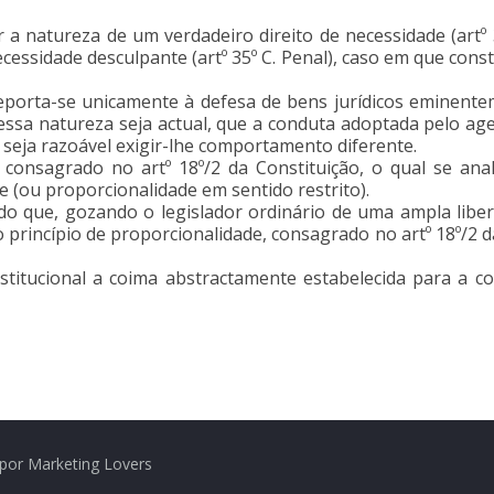
 a natureza de um verdadeiro direito de necessidade (artº
necessidade desculpante (artº 35º C. Penal), caso em que con
 reporta-se unicamente à defesa de bens jurídicos eminente
ssa natureza seja actual, que a conduta adoptada pelo age
 seja razoável exigir-lhe comportamento diferente.
 consagrado no artº 18º/2 da Constituição, o qual se anal
de (ou proporcionalidade em sentido restrito).
do que, gozando o legislador ordinário de uma ampla liber
 princípio de proporcionalidade, consagrado no artº 18º/2 d
itucional a coima abstractamente estabelecida para a con
por Marketing Lovers