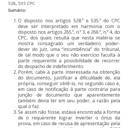
528, 535 CPC
Sumário:
O disposto nos artigos 528.º e 535.º do CPC
deve ser interpretado em harmonia com o
disposto nos artigos 265.º, n.º 3, e 266.º, n.º 4, do
CPC, dos quais resulta que nesta matéria se
mostra consagrado um verdadeiro poder-
dever do juiz, uma “incumbência” do tribunal,
de tal modo que o seu não exercício faculta à
parte requerente a possibilidade de recorrer
do despacho de indeferimento.
Porém, cabe à parte interessada na obtenção
do documento, justificar a dificuldade de, ela
própria, conseguir obtê-lo, no segundo caso e,
em caso de notificação à parte contrária para
junção de documento que aparentemente
também devia ter em seu poder, a razão pela
qual o faz.
Se assim não fosse, estava encontrada a forma
de o requerente lograr inverter o ónus da
prova, em caso de recusa de apresentação pela