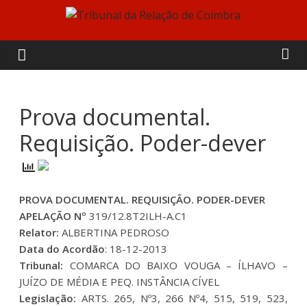
Skip
to
Tribunal
content
da
Relação
Prova documental.
Requisição. Poder-dever
de
Coimbra
PROVA DOCUMENTAL. REQUISIÇÃO. PODER-DEVER
APELAÇÃO Nº
319/12.8T2ILH-A.C1
Relator:
ALBERTINA PEDROSO
Data do Acordão
: 18-12-2013
Tribunal:
COMARCA DO BAIXO VOUGA – ÍLHAVO –
JUÍZO DE MÉDIA E PEQ. INSTÂNCIA CÍVEL
Legislação:
ARTS. 265, Nº3, 266 Nº4, 515, 519, 523,