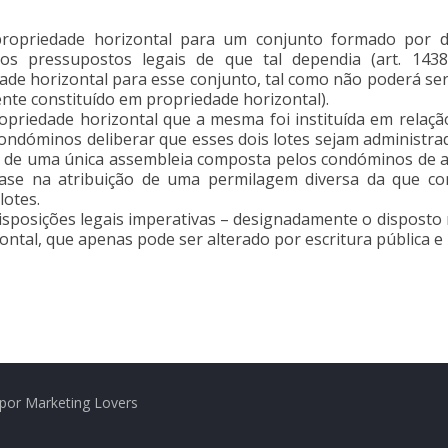
 propriedade horizontal para um conjunto formado por d
os pressupostos legais de que tal dependia (art. 143
ade horizontal para esse conjunto, tal como não poderá s
ente constituído em propriedade horizontal).
ropriedade horizontal que a mesma foi instituída em relaçã
ondóminos deliberar que esses dois lotes sejam administr
 de uma única assembleia composta pelos condóminos de am
 na atribuição de uma permilagem diversa da que const
lotes.
disposições legais imperativas – designadamente o disposto no
izontal, que apenas pode ser alterado por escritura pública
por Marketing Lovers