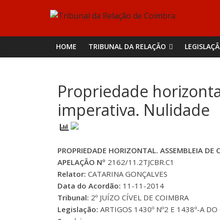
Skip
Tribunal
to
content
da
HOME
TRIBUNAL DA RELAÇÃO
LEGISLAÇ
Relação
Propriedade horizont
de
imperativa. Nulidade
Coimbra
PROPRIEDADE HORIZONTAL. ASSEMBLEIA DE 
APELAÇÃO Nº
2162/11.2TJCBR.C1
Relator:
CATARINA GONÇALVES
Data do Acordão:
11-11-2014
Tribunal:
2º JUÍZO CÍVEL DE COIMBRA
Legislação:
ARTIGOS 1430º Nº2 E 1438º-A DO