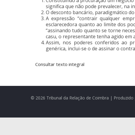
Constituindo a procuração um negócio jur
significa que não pode prevalecer, na 
O desconto bancário, paradigmático do 
A expressão “contrair qualquer emp
esclarecedora quanto ao limite dos po
“assinando tudo quanto se torne nece
casu, o representante tenha agido em 
Assim, nos poderes conferidos ao pr
genérica, inclui-se o de assinar o contr
Consultar texto integral
© 2026 Tribunal da Relação de Coimbra | Produzido 