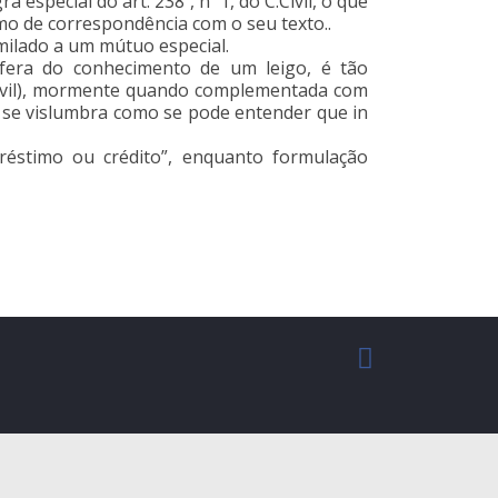
special do art. 238º, nº 1, do C.Civil, o que
mo de correspondência com o seu texto..
milado a um mútuo especial.
fera do conhecimento de um leigo, é tão
C.Civil), mormente quando complementada com
se vislumbra como se pode entender que in
réstimo ou crédito”, enquanto formulação