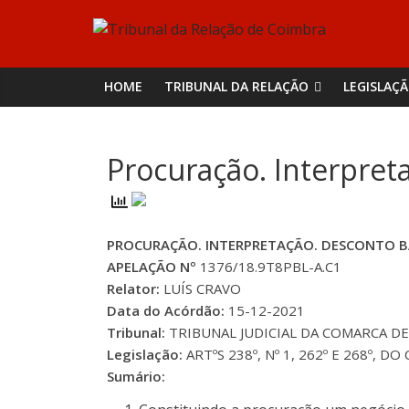
Skip
Tribunal
to
content
da
HOME
TRIBUNAL DA RELAÇÃO
LEGISLAÇ
Relação
Procuração. Interpret
de
Coimbra
PROCURAÇÃO. INTERPRETAÇÃO. DESCONTO 
APELAÇÃO Nº
1376/18.9T8PBL-A.C1
Relator:
LUÍS CRAVO
Data do Acórdão:
15-12-2021
Tribunal:
TRIBUNAL JUDICIAL DA COMARCA DE V
Legislação:
ARTºS 238º, Nº 1, 262º E 268º, DO C
Sumário: