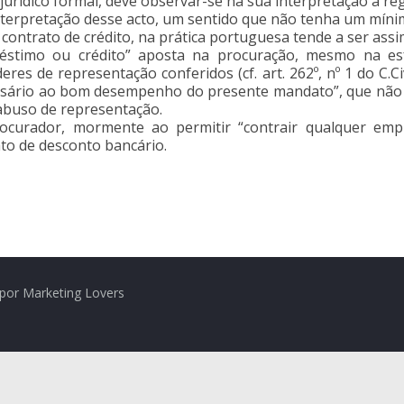
ídico formal, deve observar-se na sua interpretação a regra e
interpretação desse acto, um sentido que não tenha um míni
contrato de crédito, na prática portuguesa tende a ser assi
réstimo ou crédito” aposta na procuração, mesmo na es
deres de representação conferidos (cf. art. 262º, nº 1 do 
ssário ao bom desempenho do presente mandato”, que não 
abuso de representação.
ocurador, mormente ao permitir “contrair qualquer emp
ato de desconto bancário.
por Marketing Lovers