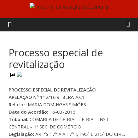
Skip
to
Tribunal
content
da
Relação
Processo especial de
revitalização
de
Coimbra
PROCESSO ESPECIAL DE REVITALIZAÇÃO
APELAÇÃO Nº
112/16.9T8LRA-A.C1
Relator:
MARIA DOMINGAS SIMÕES
Data do Acordão:
16-03-2016
Tribunal:
COMARCA DE LEIRIA – LEIRIA – INST.
CENTRAL – 1ª SEC. DE COMÉRCIO
Legislação:
ARTºS 17º-A A 17º-I, 195º E 215º DO CIRE.