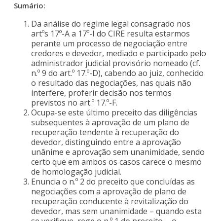
Sumário:
Da análise do regime legal consagrado nos
artºs 17º-A a 17º-I do CIRE resulta estarmos
perante um processo de negociação entre
credores e devedor, mediado e participado pelo
administrador judicial provisório nomeado (cf.
n.º 9 do art.º 17.º-D), cabendo ao juiz, conhecido
o resultado das negociações, nas quais não
interfere, proferir decisão nos termos
previstos no art.º 17.º-F.
Ocupa-se este último preceito das diligências
subsequentes à aprovação de um plano de
recuperação tendente à recuperação do
devedor, distinguindo entre a aprovação
unânime e aprovação sem unanimidade, sendo
certo que em ambos os casos carece o mesmo
de homologação judicial.
Enuncia o n.º 2 do preceito que concluídas as
negociações com a aprovação de plano de
recuperação conducente à revitalização do
devedor, mas sem unanimidade – quando esta
se verifique, rege o n.º 1 do preceito -, o