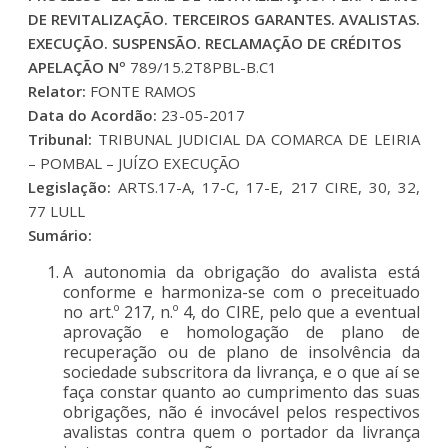
DE REVITALIZAÇÃO. TERCEIROS GARANTES. AVALISTAS.
EXECUÇÃO. SUSPENSÃO. RECLAMAÇÃO DE CRÉDITOS
APELAÇÃO Nº
789/15.2T8PBL-B.C1
Relator:
FONTE RAMOS
Data do Acordão:
23-05-2017
Tribunal:
TRIBUNAL JUDICIAL DA COMARCA DE LEIRIA
– POMBAL – JUÍZO EXECUÇÃO
Legislação:
ARTS.17-A, 17-C, 17-E, 217 CIRE, 30, 32,
77 LULL
Sumário:
A autonomia da obrigação do avalista está
conforme e harmoniza-se com o preceituado
no art.º 217, n.º 4, do CIRE, pelo que a eventual
aprovação e homologação de plano de
recuperação ou de plano de insolvência da
sociedade subscritora da livrança, e o que aí se
faça constar quanto ao cumprimento das suas
obrigações, não é invocável pelos respectivos
avalistas contra quem o portador da livrança