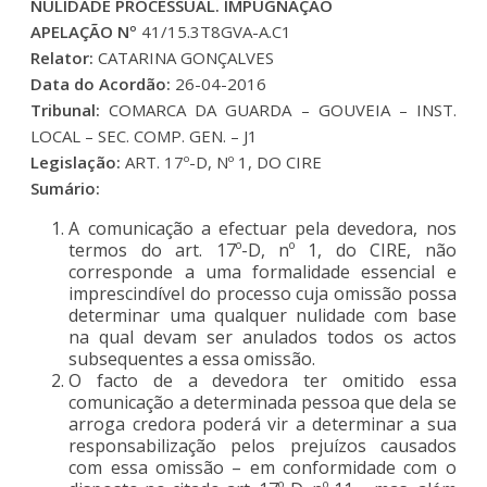
NULIDADE PROCESSUAL. IMPUGNAÇÃO
APELAÇÃO Nº
41/15.3T8GVA-A.C1
Relator:
CATARINA GONÇALVES
Data do Acordão:
26-04-2016
Tribunal:
COMARCA DA GUARDA – GOUVEIA – INST.
LOCAL – SEC. COMP. GEN. – J1
Legislação:
ART. 17º-D, Nº 1, DO CIRE
Sumário:
A comunicação a efectuar pela devedora, nos
termos do art. 17º-D, nº 1, do CIRE, não
corresponde a uma formalidade essencial e
imprescindível do processo cuja omissão possa
determinar uma qualquer nulidade com base
na qual devam ser anulados todos os actos
subsequentes a essa omissão.
O facto de a devedora ter omitido essa
comunicação a determinada pessoa que dela se
arroga credora poderá vir a determinar a sua
responsabilização pelos prejuízos causados
com essa omissão – em conformidade com o