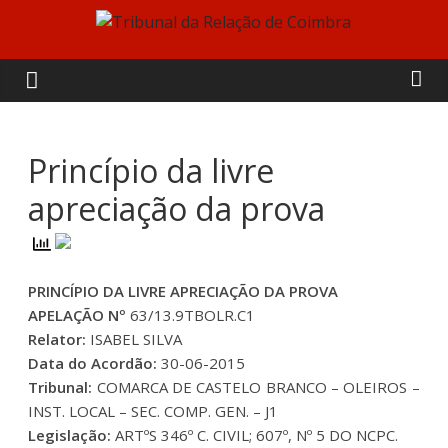
Skip
to
Tribunal
content
da
Relação
Princípio da livre
apreciação da prova
de
Coimbra
PRINCÍPIO DA LIVRE APRECIAÇÃO DA PROVA
APELAÇÃO Nº
63/13.9TBOLR.C1
Relator:
ISABEL SILVA
Data do Acordão:
30-06-2015
Tribunal:
COMARCA DE CASTELO BRANCO – OLEIROS –
INST. LOCAL – SEC. COMP. GEN. – J1
Legislação:
ARTºS 346º C. CIVIL; 607º, Nº 5 DO NCPC.