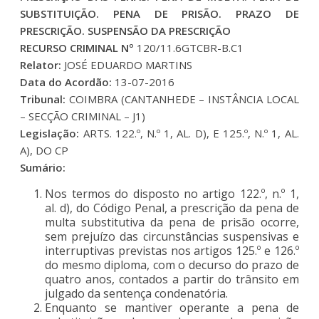
SUBSTITUIÇÃO. PENA DE PRISÃO. PRAZO DE
PRESCRIÇÃO. SUSPENSÃO DA PRESCRIÇÃO
RECURSO CRIMINAL Nº
120/11.6GTCBR-B.C1
Relator:
JOSÉ EDUARDO MARTINS
Data do Acordão:
13-07-2016
Tribunal:
COIMBRA (CANTANHEDE – INSTÂNCIA LOCAL
– SECÇÃO CRIMINAL – J1)
Legislação:
ARTS. 122.º, N.º 1, AL. D), E 125.º, N.º 1, AL.
A), DO CP
Sumário:
Nos termos do disposto no artigo 122.º, n.º 1,
al. d), do Código Penal, a prescrição da pena de
multa substitutiva da pena de prisão ocorre,
sem prejuízo das circunstâncias suspensivas e
interruptivas previstas nos artigos 125.º e 126.º
do mesmo diploma, com o decurso do prazo de
quatro anos, contados a partir do trânsito em
julgado da sentença condenatória.
Enquanto se mantiver operante a pena de