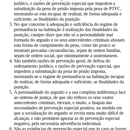
jurídico, e razões de prevenção especial que impedem a
substituição da pena de prisão imposta pela pena de PTFC,
mostrando-se esta incapaz de realizar, de forma adequada e
suficiente, as finalidades da punição.
No que concerne à adequação e suficiência do regime de
permanência na habitação à realização das finalidades da
punição, cumpre dizer que não só a personalidade mal
formada do arguido e os seus antecedentes criminais afastam
esta forma de cumprimento da pena, como tão pouco se
mostram provadas circunstâncias, sejam de ordem familiar,
sejam de ordem social, que minimamente a sustentassem.
São também razões de prevenção geral, de defesa do
ordenamento jurídico, e razões de prevenção especial, que
impedem a substituição da pena de prisão imposta,
mostrando-se o regime de permanência na habitação incapaz
de realizar, de forma adequada e suficiente, as finalidades da
punição.
A personalidade do arguido e a sua completa indiferença face
ao sistema de justiça, de que são reflexo os seus vastos
antecedentes criminais, elevam, e muito, a fasquia das
necessidades de prevenção especial positiva, na medida em
que a socialização do arguido se revela meta muito difícil de
alcançar, e não permitem ignorar as de prevenção especial
negativa, pela necessária advertência individual.
São as exigências de prevenção especial que in casu se fazem