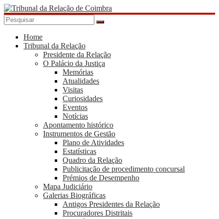
Skip
to
content
Tribunal
da
Home
Tribunal da Relação
Relação
Presidente da Relação
de
O Palácio da Justiça
Coimbra
Memórias
Atualidades
Visitas
Curiosidades
Eventos
Notícias
Apontamento histórico
Instrumentos de Gestão
Plano de Atividades
Estatísticas
Quadro da Relação
Publicitação de procedimento concursal
Prémios de Desempenho
Mapa Judiciário
Galerias Biográficas
Antigos Presidentes da Relação
Procuradores Distritais