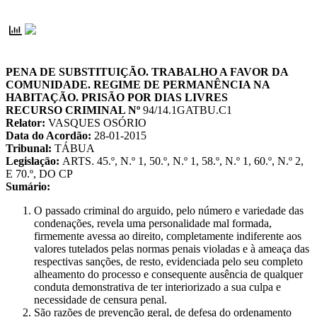
PENA DE SUBSTITUIÇÃO. TRABALHO A FAVOR DA
COMUNIDADE. REGIME DE PERMANÊNCIA NA
HABITAÇÃO. PRISÃO POR DIAS LIVRES
RECURSO CRIMINAL Nº
94/14.1GATBU.C1
Relator:
VASQUES OSÓRIO
Data do Acordão:
28-01-2015
Tribunal:
TÁBUA
Legislação:
ARTS. 45.º, N.º 1, 50.º, N.º 1, 58.º, N.º 1, 60.º, N.º 2,
E 70.º, DO CP
Sumário:
O passado criminal do arguido, pelo número e variedade das
condenações, revela uma personalidade mal formada,
firmemente avessa ao direito, completamente indiferente aos
valores tutelados pelas normas penais violadas e à ameaça das
respectivas sanções, de resto, evidenciada pelo seu completo
alheamento do processo e consequente ausência de qualquer
conduta demonstrativa de ter interiorizado a sua culpa e
necessidade de censura penal.
São razões de prevenção geral, de defesa do ordenamento