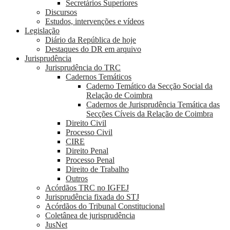
Secretários Superiores
Discursos
Estudos, intervenções e vídeos
Legislação
Diário da República de hoje
Destaques do DR em arquivo
Jurisprudência
Jurisprudência do TRC
Cadernos Temáticos
Caderno Temático da Secção Social da
Relação de Coimbra
Cadernos de Jurisprudência Temática das
Secções Cíveis da Relação de Coimbra
Direito Civil
Processo Civil
CIRE
Direito Penal
Processo Penal
Direito de Trabalho
Outros
Acórdãos TRC no IGFEJ
Jurisprudência fixada do STJ
Acórdãos do Tribunal Constitucional
Coletânea de jurisprudência
JusNet