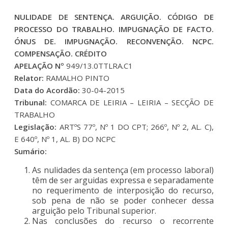
NULIDADE DE SENTENÇA. ARGUIÇÃO. CÓDIGO DE
PROCESSO DO TRABALHO. IMPUGNAÇÃO DE FACTO.
ÓNUS DE. IMPUGNAÇÃO. RECONVENÇÃO. NCPC.
COMPENSAÇÃO. CRÉDITO
APELAÇÃO Nº
949/13.0TTLRA.C1
Relator:
RAMALHO PINTO
Data do Acordão:
30-04-2015
Tribunal:
COMARCA DE LEIRIA – LEIRIA – SECÇÃO DE
TRABALHO
Legislação:
ARTºS 77º, Nº 1 DO CPT; 266º, Nº 2, AL. C),
E 640º, Nº 1, AL. B) DO NCPC
Sumário:
As nulidades da sentença (em processo laboral)
têm de ser arguidas expressa e separadamente
no requerimento de interposição do recurso,
sob pena de não se poder conhecer dessa
arguição pelo Tribunal superior.
Nas conclusões do recurso o recorrente