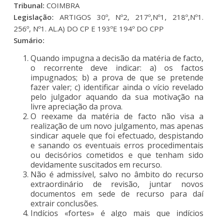
Tribunal:
COIMBRA
Legislação:
ARTIGOS 30º, Nº2, 217º,Nº1, 218º,Nº1.
256º, Nº1. AL.A) DO CP E 193ºE 194º DO CPP
Sumário:
Quando impugna a decisão da matéria de facto,
o recorrente deve indicar: a) os factos
impugnados; b) a prova de que se pretende
fazer valer; c) identificar ainda o vício revelado
pelo julgador aquando da sua motivação na
livre apreciação da prova.
O reexame da matéria de facto não visa a
realização de um novo julgamento, mas apenas
sindicar aquele que foi efectuado, despistando
e sanando os eventuais erros procedimentais
ou decisórios cometidos e que tenham sido
devidamente suscitados em recurso.
Não é admissível, salvo no âmbito do recurso
extraordinário de revisão, juntar novos
documentos em sede de recurso para daí
extrair conclusões.
Indícios «fortes» é algo mais que indícios