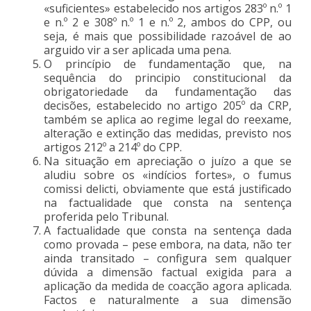
«suficientes» estabelecido nos artigos 283º n.º 1
e n.º 2 e 308º n.º 1 e n.º 2, ambos do CPP, ou
seja, é mais que possibilidade razoável de ao
arguido vir a ser aplicada uma pena.
O princípio de fundamentação que, na
sequência do principio constitucional da
obrigatoriedade da fundamentação das
decisões, estabelecido no artigo 205º da CRP,
também se aplica ao regime legal do reexame,
alteração e extinção das medidas, previsto nos
artigos 212º a 214º do CPP.
Na situação em apreciação o juízo a que se
aludiu sobre os «indícios fortes», o fumus
comissi delicti, obviamente que está justificado
na factualidade que consta na sentença
proferida pelo Tribunal.
A factualidade que consta na sentença dada
como provada – pese embora, na data, não ter
ainda transitado – configura sem qualquer
dúvida a dimensão factual exigida para a
aplicação da medida de coacção agora aplicada.
Factos e naturalmente a sua dimensão