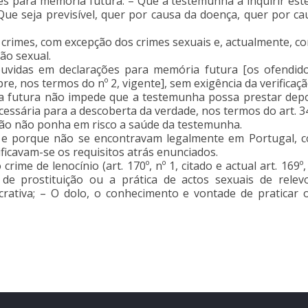
es para memória futura: – Que a testemunha a inquirir est
 Que seja previsível, quer por causa da doença, quer por c
s crimes, com excepção dos crimes sexuais e, actualmente, c
ão sexual.
ouvidas em declarações para memória futura [os ofendid
, nos termos do nº 2, vigente], sem exigência da verificaçã
a futura não impede que a testemunha possa prestar dep
cessária para a descoberta da verdade, nos termos do art. 34
ção não ponha em risco a saúde da testemunha.
 e porque não se encontravam legalmente em Portugal, c
ficavam-se os requisitos atrás enunciados.
crime de lenocínio (art. 170º, nº 1, citado e actual art. 169
a de prostituição ou a prática de actos sexuais de rele
crativa; – O dolo, o conhecimento e vontade de praticar 