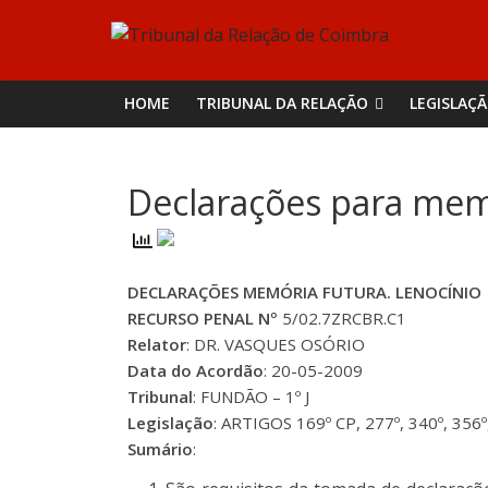
Skip
Tribunal
to
content
da
HOME
TRIBUNAL DA RELAÇÃO
LEGISLAÇ
Relação
Declarações para memó
de
Coimbra
DECLARAÇÕES MEMÓRIA FUTURA. LENOCÍNIO
RECURSO PENAL Nº
5/02.7ZRCBR.C1
Relator
: DR. VASQUES OSÓRIO
Data do Acordão
: 20-05-2009
Tribunal
: FUNDÃO – 1º J
Legislação
: ARTIGOS 169º CP, 277º, 340º, 356º
Sumário
: