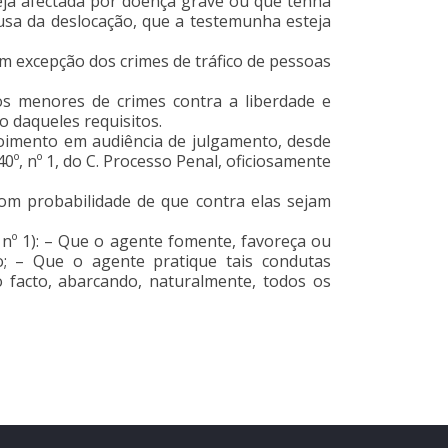
eja afectada por doença grave ou que tenha
ausa da deslocação, que a testemunha esteja
om excepção dos crimes de tráfico de pessoas
os menores de crimes contra a liberdade e
o daqueles requisitos.
oimento em audiência de julgamento, desde
0º, nº 1, do C. Processo Penal, oficiosamente
om probabilidade de que contra elas sejam
º, nº 1): – Que o agente fomente, favoreça ou
vo; – Que o agente pratique tais condutas
o facto, abarcando, naturalmente, todos os