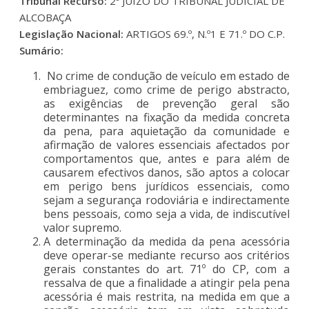
Tribunal Recurso:
2º JUÍZO DO TRIBUNAL JUDICIAL DE
ALCOBAÇA
Legislação Nacional:
ARTIGOS 69.º, N.º1 E 71.º DO C.P.
Sumário:
No crime de condução de veículo em estado de
embriaguez, como crime de perigo abstracto,
as exigências de prevenção geral são
determinantes na fixação da medida concreta
da pena, para aquietação da comunidade e
afirmação de valores essenciais afectados por
comportamentos que, antes e para além de
causarem efectivos danos, são aptos a colocar
em perigo bens jurídicos essenciais, como
sejam a segurança rodoviária e indirectamente
bens pessoais, como seja a vida, de indiscutível
valor supremo.
A determinação da medida da pena acessória
deve operar-se mediante recurso aos critérios
gerais constantes do art. 71º do CP, com a
ressalva de que a finalidade a atingir pela pena
acessória é mais restrita, na medida em que a