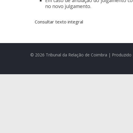
Em caso de anulação do julgamento com
no novo julgamento.
Consultar texto integral
© 2026 Tribunal da Relação de Coimbra | Produzido 