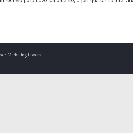
 reenvio para novo julgamento, o juiz que tenha intervin
por Marketing Lovers