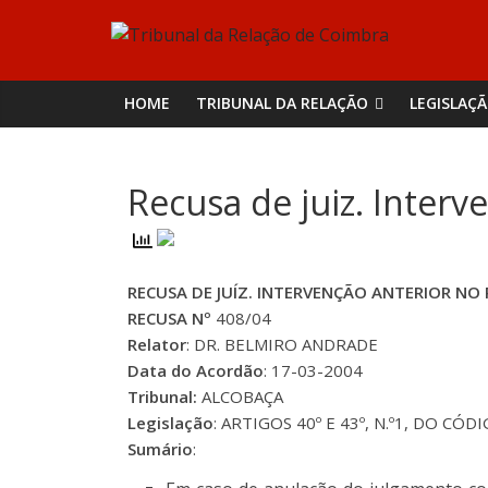
Skip
Tribunal
to
content
da
HOME
TRIBUNAL DA RELAÇÃO
LEGISLAÇ
Relação
Recusa de juiz. Interv
de
Coimbra
RECUSA DE JUÍZ. INTERVENÇÃO ANTERIOR NO
RECUSA Nº
408/04
Relator
: DR. BELMIRO ANDRADE
Data do Acordão
: 17-03-2004
Tribunal:
ALCOBAÇA
Legislação
: ARTIGOS 40º E 43º, N.º1, DO CÓ
Sumário
: