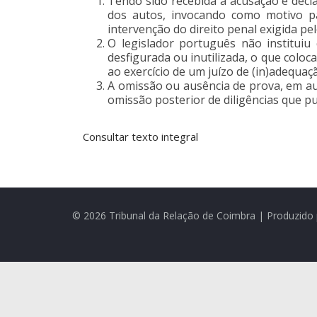
Tendo sido recebida a acusação e decl
dos autos, invocando como motivo pa
intervenção do direito penal exigida pel
O legislador português não instituiu 
desfigurada ou inutilizada, o que coloc
ao exercício de um juízo de (in)adequaç
A omissão ou ausência de prova, em audi
omissão posterior de diligências que p
Consultar texto integral
© 2026 Tribunal da Relação de Coimbra | Produzido 