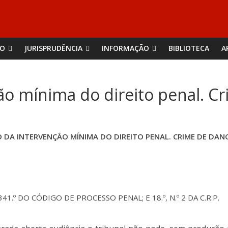
ÃO
JURISPRUDÊNCIA
INFORMAÇÃO
BIBLIOTECA
A
ção mínima do direito penal. C
O DA INTERVENÇÃO MÍNIMA DO DIREITO PENAL. CRIME DE DAN
E 341.º DO CÓDIGO DE PROCESSO PENAL; E 18.º, N.º 2 DA C.R.P.