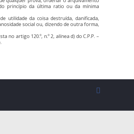
 de qualquer prova, ordenar o arquivamento
do princípio da última ratio ou da mínima
e utilidade da coisa destruída, danificada,
anosidade social ou, dizendo de outra forma,
no artigo 120.º, n.º 2, alínea d) do C.P.P. –
.