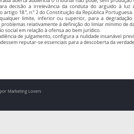
arada aberta audiência o tribunal não pode, sem produção
ra decisão a irrelevância da conduta do arguido à luz 
o artigo 18.º, n.º 2 do Constituição da República Portuguesa.
qualquer limite, inferior ou superior, para a degradação d
a problemas relativamente à definição do limiar mínimo de d
ão social em relação à ofensa ao bem jurídico.
ência de julgamento, configura a nulidade insanável prevista 
udessem reputar-se essenciais para a descoberta da verdade
por Marketing Lovers