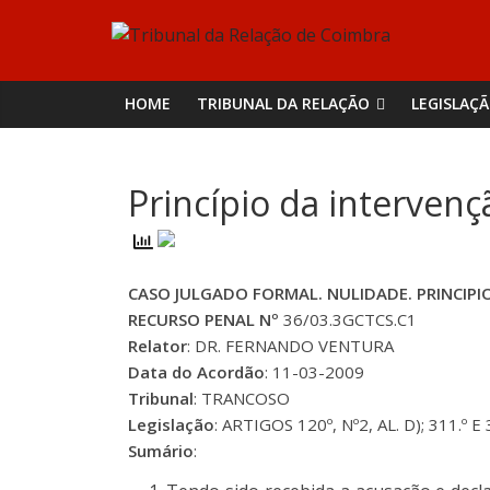
Skip
Tribunal
to
content
da
HOME
TRIBUNAL DA RELAÇÃO
LEGISLAÇ
Relação
Princípio da interven
de
Coimbra
CASO JULGADO FORMAL. NULIDADE. PRINCIPI
RECURSO PENAL Nº
36/03.3GCTCS.C1
Relator
: DR. FERNANDO VENTURA
Data do Acordão
: 11-03-2009
Tribunal
: TRANCOSO
Legislação
: ARTIGOS 120º, Nº2, AL. D); 311.º 
Sumário
: