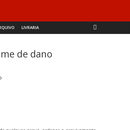
RQUIVO
LIVRARIA
rime de dano
O