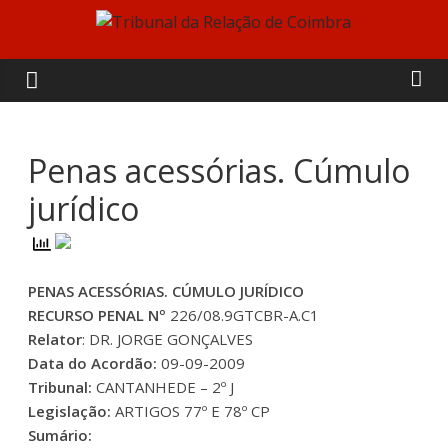
Skip
to
Tribunal
content
da
Relação
Penas acessórias. Cúmulo
jurídico
de
Coimbra
PENAS ACESSÓRIAS. CÚMULO JURÍDICO
RECURSO PENAL Nº
226/08.9GTCBR-A.C1
Relator
: DR. JORGE GONÇALVES
Data do Acordão:
09-09-2009
Tribunal:
CANTANHEDE – 2º J
Legislação:
ARTIGOS 77º E 78º CP
Sumário: