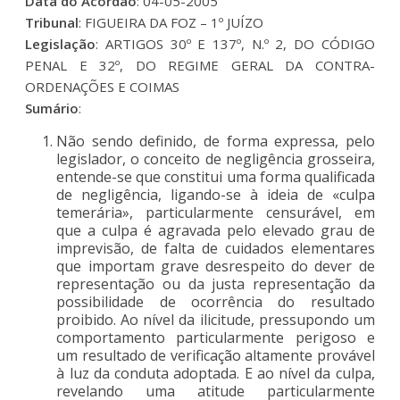
Data do Acordão
: 04-05-2005
Tribunal
: FIGUEIRA DA FOZ – 1º JUÍZO
Legislação
: ARTIGOS 30º E 137º, N.º 2, DO CÓDIGO
PENAL E 32º, DO REGIME GERAL DA CONTRA-
ORDENAÇÕES E COIMAS
Sumário
:
Não sendo definido, de forma expressa, pelo
legislador, o conceito de negligência grosseira,
entende-se que constitui uma forma qualificada
de negligência, ligando-se à ideia de «culpa
temerária», particularmente censurável, em
que a culpa é agravada pelo elevado grau de
imprevisão, de falta de cuidados elementares
que importam grave desrespeito do dever de
representação ou da justa representação da
possibilidade de ocorrência do resultado
proibido. Ao nível da ilicitude, pressupondo um
comportamento particularmente perigoso e
um resultado de verificação altamente provável
à luz da conduta adoptada. E ao nível da culpa,
revelando uma atitude particularmente