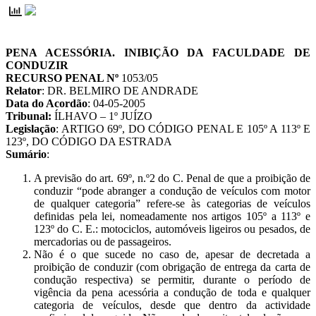
PENA ACESSÓRIA. INIBIÇÃO DA FACULDADE DE
CONDUZIR
RECURSO PENAL Nº
1053/05
Relator
: DR. BELMIRO DE ANDRADE
Data do Acordão
: 04-05-2005
Tribunal:
ÍLHAVO – 1º JUÍZO
Legislação
: ARTIGO 69º, DO CÓDIGO PENAL E 105º A 113º E
123º, DO CÓDIGO DA ESTRADA
Sumário
:
A previsão do art. 69º, n.º2 do C. Penal de que a proibição de
conduzir “pode abranger a condução de veículos com motor
de qualquer categoria” refere-se às categorias de veículos
definidas pela lei, nomeadamente nos artigos 105º a 113º e
123º do C. E.: motociclos, automóveis ligeiros ou pesados, de
mercadorias ou de passageiros.
Não é o que sucede no caso de, apesar de decretada a
proibição de conduzir (com obrigação de entrega da carta de
condução respectiva) se permitir, durante o período de
vigência da pena acessória a condução de toda e qualquer
categoria de veículos, desde que dentro da actividade