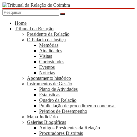
Skip
to
content
Tribunal
da
Home
Tribunal da Relação
Relação
Presidente da Relação
de
O Palácio da Justiça
Coimbra
Memórias
Atualidades
Visitas
Curiosidades
Eventos
Notícias
Apontamento histórico
Instrumentos de Gestão
Plano de Atividades
Estatísticas
Quadro da Relação
Publicitação de procedimento concursal
Prémios de Desempenho
Mapa Judiciário
Galerias Biográficas
Antigos Presidentes da Relação
Procuradores Distritais