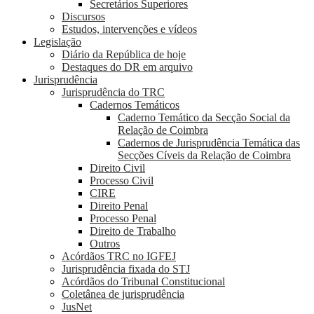
Secretários Superiores
Discursos
Estudos, intervenções e vídeos
Legislação
Diário da República de hoje
Destaques do DR em arquivo
Jurisprudência
Jurisprudência do TRC
Cadernos Temáticos
Caderno Temático da Secção Social da
Relação de Coimbra
Cadernos de Jurisprudência Temática das
Secções Cíveis da Relação de Coimbra
Direito Civil
Processo Civil
CIRE
Direito Penal
Processo Penal
Direito de Trabalho
Outros
Acórdãos TRC no IGFEJ
Jurisprudência fixada do STJ
Acórdãos do Tribunal Constitucional
Coletânea de jurisprudência
JusNet