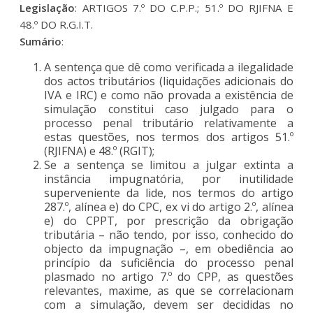
Legislação
: ARTIGOS 7.º DO C.P.P.; 51.º DO RJIFNA E
48.º DO R.G.I.T.
Sumário
:
A sentença que dê como verificada a ilegalidade
dos actos tributários (liquidações adicionais do
IVA e IRC) e como não provada a existência de
simulação constitui caso julgado para o
processo penal tributário relativamente a
estas questões, nos termos dos artigos 51.º
(RJIFNA) e 48.º (RGIT);
Se a sentença se limitou a julgar extinta a
instância impugnatória, por inutilidade
superveniente da lide, nos termos do artigo
287.º, alínea e) do CPC, ex vi do artigo 2.º, alínea
e) do CPPT, por prescrição da obrigação
tributária – não tendo, por isso, conhecido do
objecto da impugnação –, em obediência ao
princípio da suficiência do processo penal
plasmado no artigo 7.º do CPP, as questões
relevantes, maxime, as que se correlacionam
com a simulação, devem ser decididas no