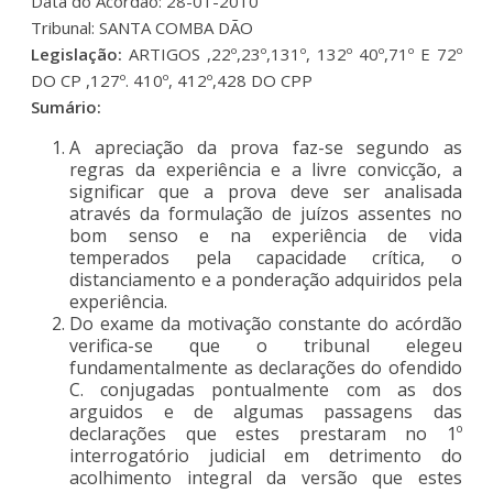
Data do Acordão: 28-01-2010
Tribunal: SANTA COMBA DÃO
Legislação:
ARTIGOS ,22º,23º,131º, 132º 40º,71º E 72º
DO CP ,127º. 410º, 412º,428 DO CPP
Sumário:
A apreciação da prova faz-se segundo as
regras da experiência e a livre convicção, a
significar que a prova deve ser analisada
através da formulação de juízos assentes no
bom senso e na experiên­cia de vida
temperados pela capacidade crítica, o
distanciamento e a ponderação adquiri­dos pela
experiência.
Do exame da motivação constante do acórdão
verifica-se que o tribunal elegeu
fundamentalmente as declarações do ofendido
C. conjugadas pontualmente com as dos
arguidos e de algumas passagens das
declarações que estes prestaram no 1º
interrogatório judicial em detrimento do
acolhimento integral da versão que estes