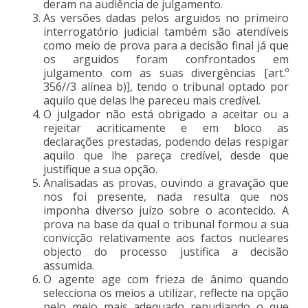
deram na audiência de julgamento.
As versões dadas pelos arguidos no primeiro
interrogatório judicial também são atendíveis
como meio de prova para a decisão final já que
os arguidos foram confrontados em
julgamento com as suas divergências [art.º
356//3 alínea b)], tendo o tribunal optado por
aquilo que delas lhe pareceu mais credível.
O julgador não está obrigado a aceitar ou a
rejeitar acriticamente e em bloco as
declarações prestadas, podendo delas respigar
aquilo que lhe pareça credível, desde que
justifique a sua opção.
Analisadas as provas, ouvindo a gravação que
nos foi presente, nada resulta que nos
imponha diverso juízo sobre o acontecido. A
prova na base da qual o tribunal formou a sua
convicção relativamente aos factos nucleares
objecto do processo justifica a decisão
assumida.
O agente age com frieza de ânimo quando
selecciona os meios a utilizar, reflecte na opção
pelo meio mais adequado repudiando o que