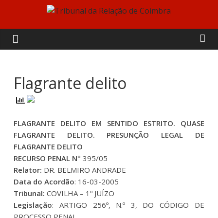
Skip
to
Tribunal
content
da
Relação
Flagrante delito
de
FLAGRANTE DELITO EM SENTIDO ESTRITO. QUASE
Coimbra
FLAGRANTE DELITO. PRESUNÇÃO LEGAL DE
FLAGRANTE DELITO
RECURSO PENAL Nº
395/05
Relator:
DR. BELMIRO ANDRADE
Data do Acordão
: 16-03-2005
Tribunal:
COVILHÃ – 1º JUÍZO
Legislação
: ARTIGO 256º, N.º 3, DO CÓDIGO DE
PROCESSO PENAL