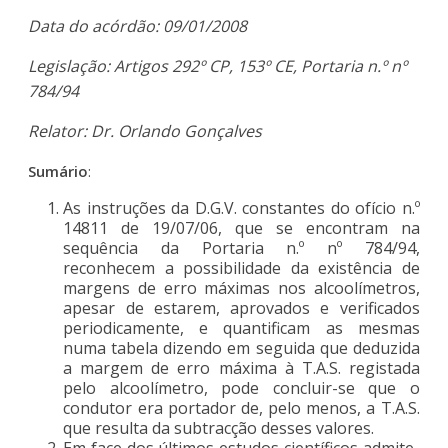
Data do acórdão: 09/01/2008
Legislação: Artigos 292º CP, 153º CE, Portaria n.º nº
784/94
Relator: Dr. Orlando Gonçalves
Sumário
:
As instruções da D.G.V. constantes do ofício n.º
14811 de 19/07/06, que se encontram na
sequência da Portaria n.º nº 784/94,
reconhecem a possibilidade da existência de
margens de erro máximas nos alcoolímetros,
apesar de estarem, aprovados e verificados
periodicamente, e quantificam as mesmas
numa tabela dizendo em seguida que deduzida
a margem de erro máxima à T.A.S. registada
pelo alcoolímetro, pode concluir-se que o
condutor era portador de, pelo menos, a T.A.S.
que resulta da subtracção desses valores.
Em face dos últimos estudos científicos admite-