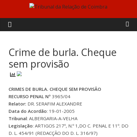
Skip
to
Tribunal
content
da
Relação
Crime de burla. Cheque
sem provisão
de
Coimbra
CRIMES DE BURLA. CHEQUE SEM PROVISÃO
RECURSO PENAL Nº
3965/04
Relator:
DR. SERAFIM ALEXANDRE
Data do Acordão
: 19-01-2005
Tribunal
: ALBERGARIA-A-VELHA
Legislação
: ARTIGOS 217º, N.º 1,DO C. PENAL E 11º. DO
D. L. 454/91 (REDACÇÃO DO D. L. 316/97)