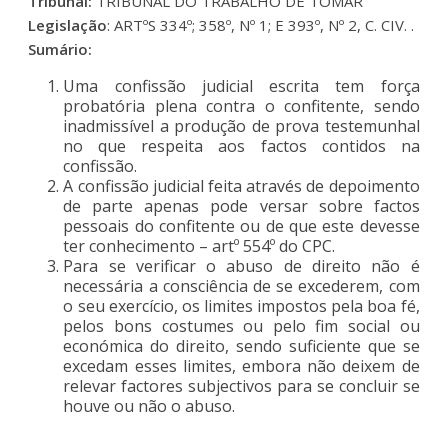
Tribunal:
TRIBUNAL DO TRABALHO DE TOMAR
Legislação
: ARTºS 334º; 358º, Nº 1; E 393º, Nº 2, C. CIV. .
Sumário:
Uma confissão judicial escrita tem força
probatória plena contra o confitente, sendo
inadmissível a produção de prova testemunhal
no que respeita aos factos contidos na
confissão.
A confissão judicial feita através de depoimento
de parte apenas pode versar sobre factos
pessoais do confitente ou de que este devesse
ter conhecimento – artº 554º do CPC.
Para se verificar o abuso de direito não é
necessária a consciência de se excederem, com
o seu exercício, os limites impostos pela boa fé,
pelos bons costumes ou pelo fim social ou
económica do direito, sendo suficiente que se
excedam esses limites, embora não deixem de
relevar factores subjectivos para se concluir se
houve ou não o abuso.