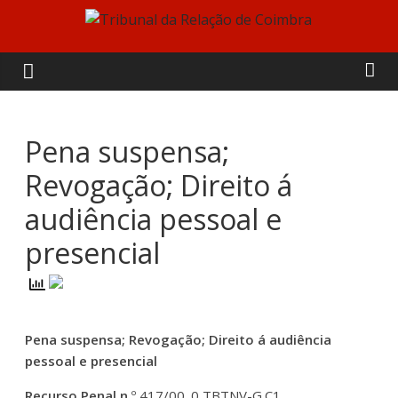
Skip
to
Tribunal
content
da
Relação
Pena suspensa;
Revogação; Direito á
de
audiência pessoal e
Coimbra
presencial
Pena suspensa; Revogação; Direito á audiência
pessoal e presencial
Recurso Penal n.
º 417/00. 0 TBTNV-G.C1