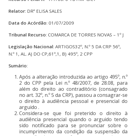
Relator
: DRª ELISA SALES
Data do Acórdão
: 01/07/2009
Tribunal Recurso
: COMARCA DE TORRES NOVAS – 1º J
Legislação Nacional
: ARTIGOS32º, N.º 5 DA CRP 56º,
N.º 1, AL. A) DO CP,61º,1, B) 495º, 2 CPP
Sumário
:
Após a alteração introduzida ao artigo 495º, n.º
2 do CPP pela Lei n.º 48/2007, de 28.08, para
além do direito ao contraditório (consagrado
no art. 32º, n.º 5 da CRP), passou a consagrar-se
o direito à audiência pessoal e presencial do
arguido .
Considera-se que foi preterido o direito à
audiência presencial quando o arguido tendo
sido notificado para se pronunciar sobre o
incumprimento da condição da suspensão da