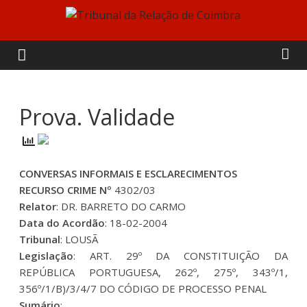
Skip
to
Tribunal
content
da
Relação
Prova. Validade
de
CONVERSAS INFORMAIS E ESCLARECIMENTOS
Coimbra
RECURSO CRIME Nº
4302/03
Relator
: DR. BARRETO DO CARMO
Data do Acordão
: 18-02-2004
Tribunal
: LOUSÃ
Legislação
: ART. 29º DA CONSTITUIÇÃO DA
REPÚBLICA PORTUGUESA, 262º, 275º, 343º/1,
356º/1/B)/3/4/7 DO CÓDIGO DE PROCESSO PENAL
Sumário
: