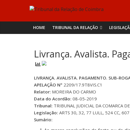
Skip
Tribunal
to
content
da
HOME
TRIBUNAL DA RELAÇÃO
LEGISLAÇ
Relação
Livrança. Avalista. P
de
Coimbra
LIVRANÇA. AVALISTA. PAGAMENTO. SUB-ROG
APELAÇÃO Nº
2209/17.9T8VIS.C1
Relator:
MOREIRA DO CARMO
Data do Acordão:
08-05-2019
Tribunal:
TRIBUNAL JUDICIAL DA COMARCA DE V
Legislação:
ARTS 30, 32, 77 LULL, 524 CC, 60
Sumário: