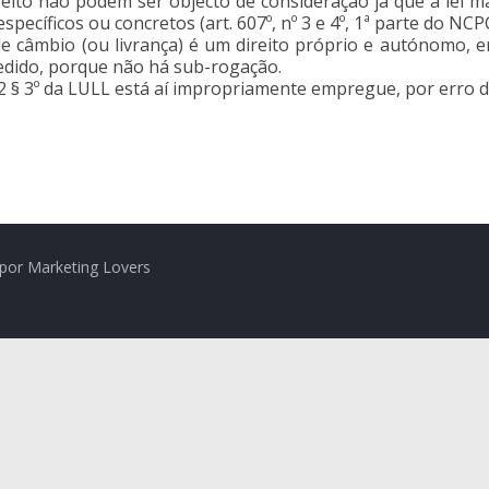
reito não podem ser objecto de consideração já que a lei 
pecíficos ou concretos (art. 607º, nº 3 e 4º, 1ª parte do NCPC
 de câmbio (ou livrança) é um direito próprio e autónomo, 
cedido, porque não há sub-rogação.
32 § 3º da LULL está aí impropriamente empregue, por erro 
por Marketing Lovers