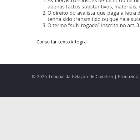
As meras conclusões de facto ou de di
apenas factos substantivos, materiais, es
O direito do avalista que paga a letra
tenha sido transmitido ou que haja su
O termo “sub-rogado” inscrito no art. 
Consultar texto integral
© 2026 Tribunal da Relação de Coimbra | Produzido 