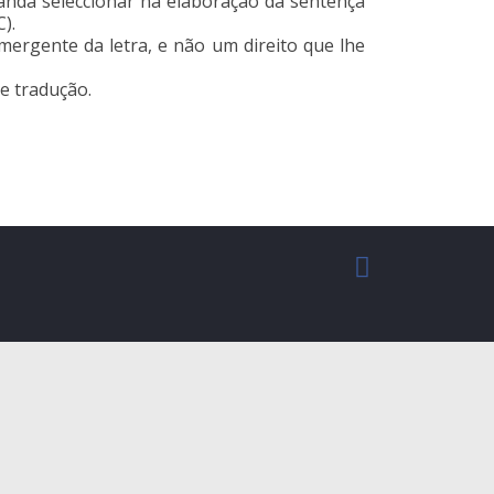
manda seleccionar na elaboração da sentença
).
emergente da letra, e não um direito que lhe
de tradução.