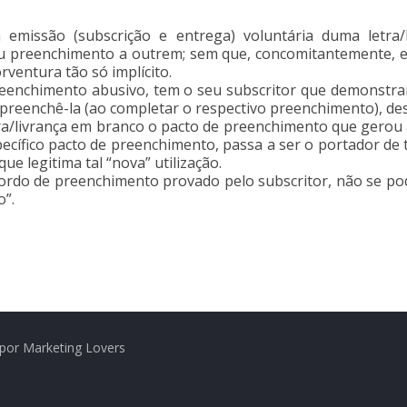
 emissão (subscrição e entrega) voluntária duma letra/
u preenchimento a outrem; sem que, concomitantemente, ex
ventura tão só implícito.
enchimento abusivo, tem o seu subscritor que demonstrar (1
 preenchê-la (ao completar o respectivo preenchimento), des
ra/livrança em branco o pacto de preenchimento que gerou 
pecífico pacto de preenchimento, passa a ser o portador de ta
e legitima tal “nova” utilização.
rdo de preenchimento provado pelo subscritor, não se pode
o”.
por Marketing Lovers