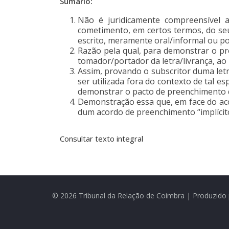
Sumário:
Não é juridicamente compreensível a
cometimento, em certos termos, do se
escrito, meramente oral/informal ou por
Razão pela qual, para demonstrar o pre
tomador/portador da letra/livrança, ao
Assim, provando o subscritor duma let
ser utilizada fora do contexto de tal es
demonstrar o pacto de preenchimento qu
Demonstração essa que, em face do aco
dum acordo de preenchimento “implícit
Consultar texto integral
© 2026 Tribunal da Relação de Coimbra | Produzido 