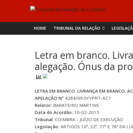
Skip
Tribunal
to
content
da
HOME
TRIBUNAL DA RELAÇÃO
LEGISLAÇ
Relação
Letra em branco. Liv
de
alegação. Ónus da pro
Coimbra
LETRA EM BRANCO. LIVRANÇA EM BRANCO. A
APELAÇÃO Nº
4284/09.0YYPRT-A.C1
Relator:
BARATEIRO MARTINS
Data do Acordão:
10-02-2015
Tribunal:
COIMBRA – JUÍZO DE EXECUÇÃO
Legislação:
ARTIGOS 10º, 32º, 77º E 78º DA LU