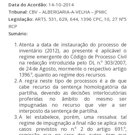
Data do Acordão:
14-10-2014
Tribunal:
CBV – ALBERGARIA-A-VELHA – JPMIC
Legislação:
ARTS. 531, 629, 644, 1396 CPC, 10, 27 Nº5
RCP
Sumário:
Atenta a data de instauração do processo de
inventário (2012), ao presente é aplicável o
regime emergente do Código de Processo Civil
na redacção introduzida pelo DL n.º 303/2007,
de 24 de Agosto, mormente o respectivo artigo
1396.º, quanto ao regime dos recursos.
A regra neste tipo de processos é a de que
cabe recurso da sentença homologatória da
partilha, devendo as decisões interlocutórias
proferidas no âmbito do mesmo ser
impugnadas no recurso que vier a ser
interposto da sentença de partilha.
A lei estabelece, porém, uma ressalva: tal
regime de impugnação a final não se aplica nos
casos previstos no n.º 2 do artigo 691.º,
remissão que no caso dos autos, tem que