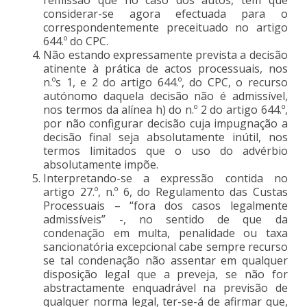
considerar-se agora efectuada para o
correspondentemente preceituado no artigo
644.º do CPC.
Não estando expressamente prevista a decisão
atinente à prática de actos processuais, nos
n.ºs 1, e 2 do artigo 644.º, do CPC, o recurso
autónomo daquela decisão não é admissível,
nos termos da alínea h) do n.º 2 do artigo 644.º,
por não configurar decisão cuja impugnação a
decisão final seja absolutamente inútil, nos
termos limitados que o uso do advérbio
absolutamente impõe.
Interpretando-se a expressão contida no
artigo 27.º, n.º 6, do Regulamento das Custas
Processuais – “fora dos casos legalmente
admissíveis” -, no sentido de que da
condenação em multa, penalidade ou taxa
sancionatória excepcional cabe sempre recurso
se tal condenação não assentar em qualquer
disposição legal que a preveja, se não for
abstractamente enquadrável na previsão de
qualquer norma legal, ter-se-á de afirmar que,