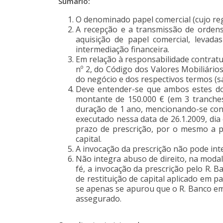
Sumário:
O denominado papel comercial (cujo reg
A recepção e a transmissão de orden
aquisição de papel comercial, levad
intermediação financeira.
Em relação à responsabilidade contratua
nº 2, do Código dos Valores Mobiliário
do negócio e dos respectivos termos (sa
Deve entender-se que ambos estes doi
montante de 150.000 € (em 3 tranche
duração de 1 ano, mencionando-se conc
executado nessa data de 26.1.2009, dia 
prazo de prescrição, por o mesmo a pa
capital.
A invocação da prescrição não pode integ
Não integra abuso de direito, na moda
fé, a invocação da prescrição pelo R. 
de restituição de capital aplicado em 
se apenas se apurou que o R. Banco em
assegurado.