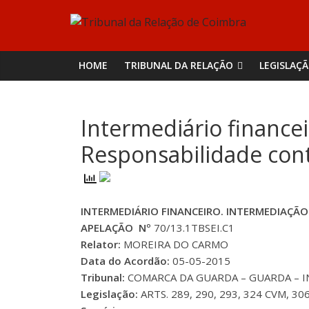
Skip
Tribunal
to
content
da
HOME
TRIBUNAL DA RELAÇÃO
LEGISLAÇ
Relação
Intermediário financei
de
Responsabilidade contr
Coimbra
INTERMEDIÁRIO FINANCEIRO. INTERMEDIAÇÃO
APELAÇÃO Nº
70/13.1TBSEI.C1
Relator:
MOREIRA DO CARMO
Data do Acordão:
05-05-2015
Tribunal:
COMARCA DA GUARDA – GUARDA – INS
Legislação:
ARTS. 289, 290, 293, 324 CVM, 30