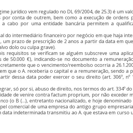
ime jurídico vem regulado no DL 69/2004, de 25.3) é um val
s por conta de outrem, bem como a execução de ordens 
as a cabo por uma entidade bancária permitem a qualifi
l do intermediário financeiro por negócio em que haja inter
s, um prazo de prescrição de 2 anos a partir da data em qu
lvo dolo ou culpa grave).
s requisitos se verificam se alguém subscreve uma aplica
s de 50.000 €), indicando-se no documento a remuneraçã
retamente que o vencimento/reembolso ocorria a 26.1.2009
em que o A. receberia o capital e a remuneração, sendo a pa
rtir dessa data poder exercer o seu direito (art. 306º, n
rar, só por si, abuso de direito, nos termos do art. 334º do
lidade de venire contra factum proprium, por não exceder 
Banco (o B (…), entretanto nacionalizado, e hoje denominado
papel comercial de uma empresa do antigo grupo empresarial
 data indeterminada transmitiu ao A. que estava em curso