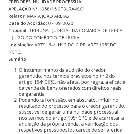
CREDORES. NULIDADE PROCESSUAL
APELAÇÃO Nº
1958/15.0T8LRA-K.C1
Relator:
MARIA JOÃO AREIAS
Data do Acordão:
07-09-2020
Tribunal:
TRIBUNAL JUDICIAL DA COMARCA DE LEIRIA
– JUÍZO DO COMÉRCIO DE LEIRIA
Legislação:
ARTº 164º, Nº 2 DO CIRE; ARTº 195º DO
NCPC.
Sumário:
O incumprimento da audição do credor
garantido, nos termos previstos no nº 2 do
artigo 164º CIRE, não afeta, por regra, a eficácia
da venda de bens onerados com direitos reais
de garantia.
Podendo tal omissão, em abstrato, influir no
resultado do processo para o credor garantido,
suscetível de gerar uma nulidade processual
nos termos do artigo 195º CPC e de acarretar a
anulação da própria venda, a verificação dos
respetivos pressupostos carece de ser aferida