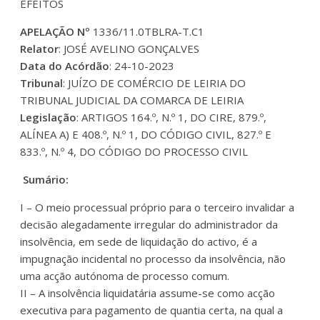
EFEITOS
APELAÇÃO Nº
1336/11.0TBLRA-T.C1
Relator
: JOSÉ AVELINO GONÇALVES
Data do Acórdão
: 24-10-2023
Tribunal
: JUÍZO DE COMÉRCIO DE LEIRIA DO
TRIBUNAL JUDICIAL DA COMARCA DE LEIRIA
Legislação
: ARTIGOS 164.º, N.º 1, DO CIRE, 879.º,
ALÍNEA A) E 408.º, N.º 1, DO CÓDIGO CIVIL, 827.º E
833.º, N.º 4, DO CÓDIGO DO PROCESSO CIVIL
Sumário:
I – O meio processual próprio para o terceiro invalidar a
decisão alegadamente irregular do administrador da
insolvência, em sede de liquidação do activo, é a
impugnação incidental no processo da insolvência, não
uma acção autónoma de processo comum.
II – A insolvência liquidatária assume-se como acção
executiva para pagamento de quantia certa, na qual a