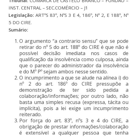
Tribunal:
COMARCA DE CASTELO BRANCO – FUNDÃO –
INST. CENTRAL – SEC.COMÉRCIO – J1
Legislação:
ARTºS 83º, NºS 3 E 4, 186º, Nº 2, E 188º, Nº
5 DO CIRE.
Sumário:
O argumento “a contrario sensu” que se pode
retirar do nº 5 do art. 188º do CIRE é que não é
possível decisão imediata nos casos de
qualificação da insolvência como culposa, ainda
que o parecer do administrador da insolvência
e do Mº Pº sejam ambos nesse sentido.
O incumprimento a que se alude na alínea i) do
nº 2 do art. 186º do CIRE pressupõe a
demonstração de ter sido pedida a
colaboração/informações; por outro lado, não
basta uma simples recusa (expressa, tácita ou
implícita), pois a lei exige um incumprimento
reiterado.
Por força do art. 83º, nºs 3 e 4 do CIRE, a
obrigação de prestar informações/colaboração
é extensível a qualquer pessoa que tenha