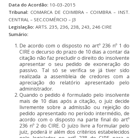
Data do Acordão:
10-03-2015
Tribunal:
COMARCA DE COIMBRA – COIMBRA – INST.
CENTRAL – SEC.COMÉRCIO – J3
Legislação:
ARTS. 235, 236, 238, 243, 246 CIRE
Sumário:
De acordo com o disposto no artº 236 nº 1 do
CIRE o decurso do prazo de 10 dias a contar da
citação não faz precludir o direito do insolvente
apresentar o seu pedido de exoneração do
passivo. Tal só se verifica se já tiver sido
realizada a assembleia de credores com a
apreciação do relatório apresentado pelo
administrador.
Quando o pedido é formulado pelo insolvente
mais de 10 dias após a citação, o juiz decide
livremente sobre a admissão ou rejeição do
pedido apresentado no período intermédio, de
acordo com o disposto na parte final do artº
236 nº 2 do CIRE. O juízo livre a formular pelo
juiz, poderá ir além dos critérios estabelecidos
pelo legislador no artº 238 do CIRE para o