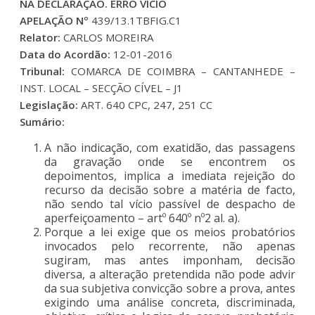
NA DECLARAÇÃO. ERRO VÍCIO
APELAÇÃO Nº
439/13.1TBFIG.C1
Relator:
CARLOS MOREIRA
Data do Acordão:
12-01-2016
Tribunal:
COMARCA DE COIMBRA – CANTANHEDE –
INST. LOCAL – SECÇÃO CÍVEL – J1
Legislação:
ART. 640 CPC, 247, 251 CC
Sumário:
A não indicação, com exatidão, das passagens
da gravação onde se encontrem os
depoimentos, implica a imediata rejeição do
recurso da decisão sobre a matéria de facto,
não sendo tal vício passível de despacho de
aperfeiçoamento – artº 640º nº2 al. a).
Porque a lei exige que os meios probatórios
invocados pelo recorrente, não apenas
sugiram, mas antes imponham, decisão
diversa, a alteração pretendida não pode advir
da sua subjetiva convicção sobre a prova, antes
exigindo uma análise concreta, discriminada,