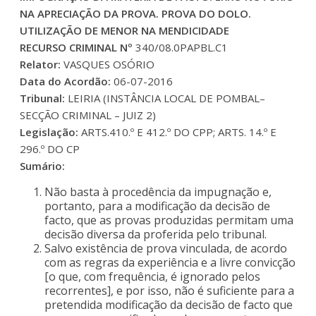
NA APRECIAÇÃO DA PROVA. PROVA DO DOLO.
UTILIZAÇÃO DE MENOR NA MENDICIDADE
RECURSO CRIMINAL Nº
340/08.0PAPBL.C1
Relator:
VASQUES OSÓRIO
Data do Acordão:
06-07-2016
Tribunal:
LEIRIA (INSTÂNCIA LOCAL DE POMBAL–
SECÇÃO CRIMINAL – JUIZ 2)
Legislação:
ARTS.410.º E 412.º DO CPP; ARTS. 14.º E
296.º DO CP
Sumário:
Não basta à procedência da impugnação e,
portanto, para a modificação da decisão de
facto, que as provas produzidas permitam uma
decisão diversa da proferida pelo tribunal.
Salvo existência de prova vinculada, de acordo
com as regras da experiência e a livre convicção
[o que, com frequência, é ignorado pelos
recorrentes], e por isso, não é suficiente para a
pretendida modificação da decisão de facto que