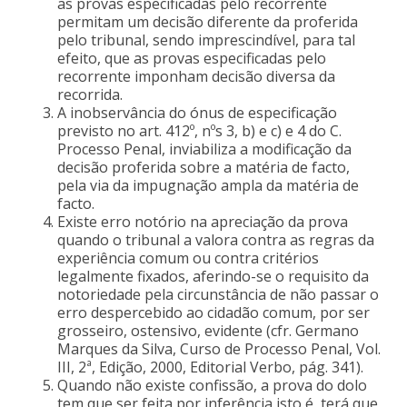
as provas especificadas pelo recorrente
permitam um decisão diferente da proferida
pelo tribunal, sendo imprescindível, para tal
efeito, que as provas especificadas pelo
recorrente imponham decisão diversa da
recorrida.
A inobservância do ónus de especificação
previsto no art. 412º, nºs 3, b) e c) e 4 do C.
Processo Penal, inviabiliza a modificação da
decisão proferida sobre a matéria de facto,
pela via da impugnação ampla da matéria de
facto.
Existe erro notório na apreciação da prova
quando o tribunal a valora contra as regras da
experiência comum ou contra critérios
legalmente fixados, aferindo-se o requisito da
notoriedade pela circunstância de não passar o
erro despercebido ao cidadão comum, por ser
grosseiro, ostensivo, evidente (cfr. Germano
Marques da Silva, Curso de Processo Penal, Vol.
III, 2ª, Edição, 2000, Editorial Verbo, pág. 341).
Quando não existe confissão, a prova do dolo
tem que ser feita por inferência isto é, terá que